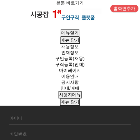
본문 바로가기
홈화면추가
메뉴열기
메뉴
닫기
채용정보
인재정보
구인등록(채용)
구직등록(인재)
마이페이지
이용안내
공지사항
임대/매매
사용자메뉴
메뉴
닫기
회
원
로
그
인