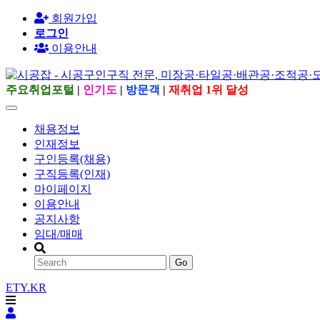
회원가입
로그인
이용안내
주요취업포털
|
인기도
|
방문객
|
재취업 1위 달성
채용정보
인재정보
구인등록(채용)
구직등록(인재)
마이페이지
이용안내
공지사항
임대/매매
Go
ETY.KR