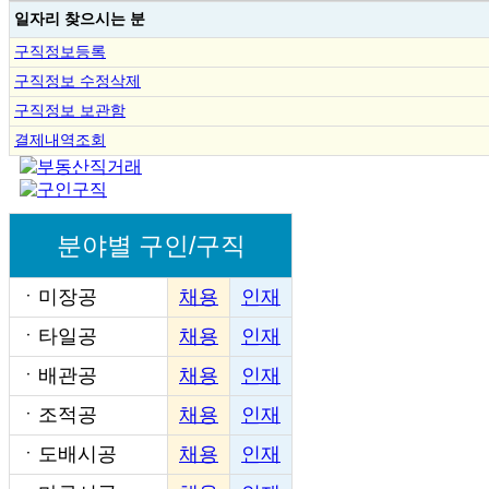
일자리 찾으시는 분
구직정보등록
구직정보 수정삭제
구직정보 보관함
결제내역조회
분야별 구인/구직
ㆍ
미장공
채용
인재
ㆍ
타일공
채용
인재
ㆍ
배관공
채용
인재
ㆍ
조적공
채용
인재
ㆍ
도배시공
채용
인재