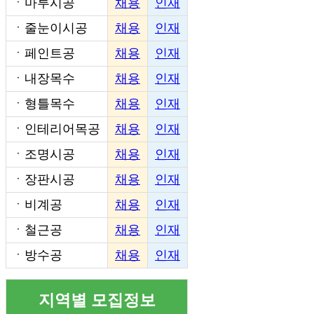
ㆍ
마루시공
채용
인재
ㆍ
줄눈이시공
채용
인재
ㆍ
페인트공
채용
인재
ㆍ
내장목수
채용
인재
ㆍ
형틀목수
채용
인재
ㆍ
인테리어목공
채용
인재
ㆍ
조명시공
채용
인재
ㆍ
장판시공
채용
인재
ㆍ
비계공
채용
인재
ㆍ
철근공
채용
인재
ㆍ
방수공
채용
인재
지역별 모집정보