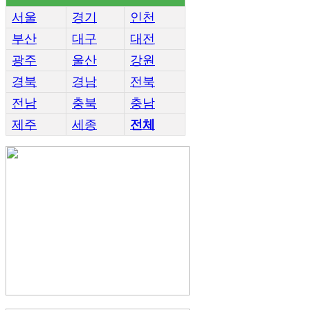
서울
경기
인천
부산
대구
대전
광주
울산
강원
경북
경남
전북
전남
충북
충남
제주
세종
전체