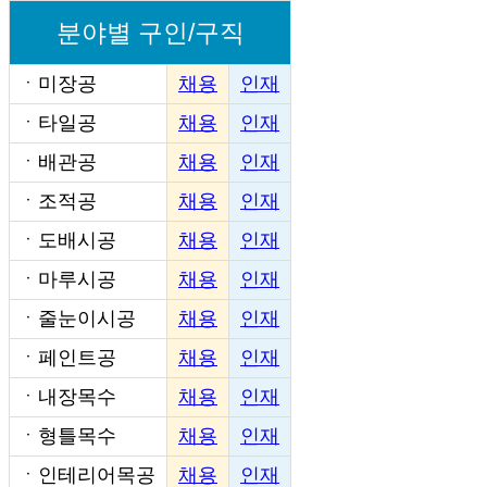
분야별 구인/구직
ㆍ
미장공
채용
인재
ㆍ
타일공
채용
인재
ㆍ
배관공
채용
인재
ㆍ
조적공
채용
인재
ㆍ
도배시공
채용
인재
ㆍ
마루시공
채용
인재
ㆍ
줄눈이시공
채용
인재
ㆍ
페인트공
채용
인재
ㆍ
내장목수
채용
인재
ㆍ
형틀목수
채용
인재
ㆍ
인테리어목공
채용
인재