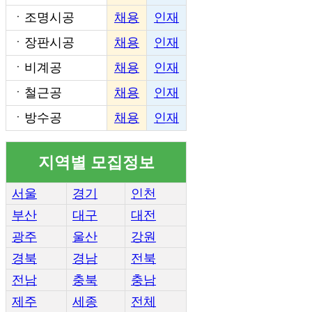
ㆍ
조명시공
채용
인재
ㆍ
장판시공
채용
인재
ㆍ
비계공
채용
인재
ㆍ
철근공
채용
인재
ㆍ
방수공
채용
인재
지역별 모집정보
서울
경기
인천
부산
대구
대전
광주
울산
강원
경북
경남
전북
전남
충북
충남
제주
세종
전체