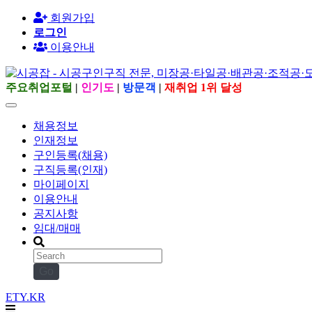
회원가입
로그인
이용안내
주요취업포털
|
인기도
|
방문객
|
재취업 1위 달성
채용정보
인재정보
구인등록(채용)
구직등록(인재)
마이페이지
이용안내
공지사항
임대/매매
Go
ETY.KR